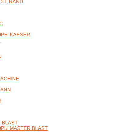
OLL RAND
C
ОРЫ KAESER
R
N
ACHINE
MANN
S
 BLAST
РЫ MASTER BLAST