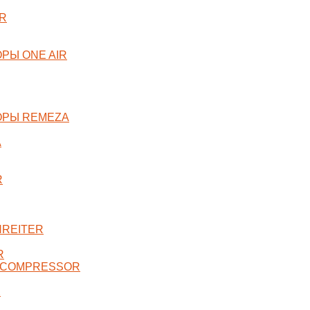
R
РЫ ONE AIR
ОРЫ REMEZA
A
R
NREITER
R
 COMPRESSOR
X