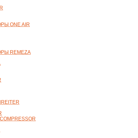
R
РЫ ONE AIR
ОРЫ REMEZA
A
R
NREITER
R
 COMPRESSOR
X