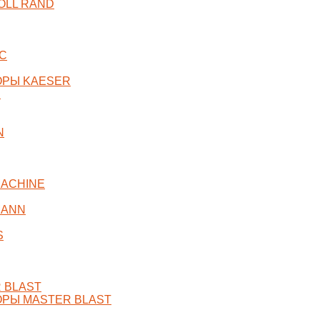
OLL RAND
C
ОРЫ KAESER
R
N
ACHINE
MANN
S
 BLAST
РЫ MASTER BLAST