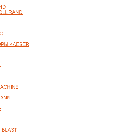
ND
OLL RAND
C
ОРЫ KAESER
R
N
ACHINE
MANN
S
 BLAST