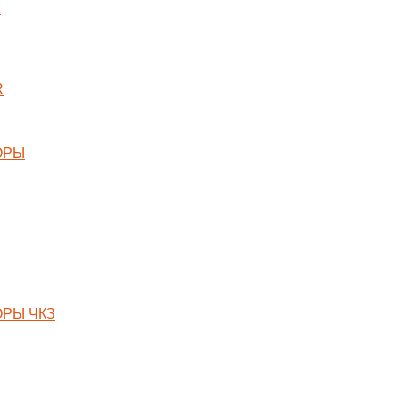
X
R
ОРЫ
РЫ ЧКЗ