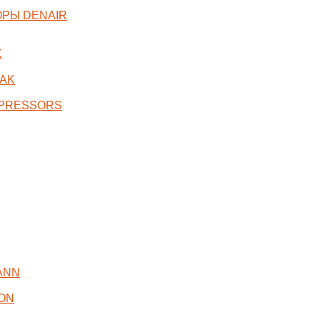
РЫ DENAIR
K
AK
MPRESSORS
ANN
ON