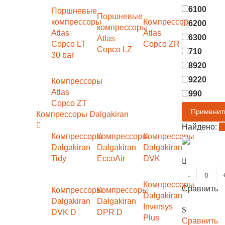
6100
Поршневые
Поршневые
компрессоры
Компрессор
6200
компрессоры
Atlas
Atlas
6300
Atlas
Copco LT
Copco ZR
Copco LZ
710
30 bar
8920
9220
Компрессоры
Atlas
990
Copco ZT
Компрессоры Dalgakiran
Найдено:
П
Компрессоры
Компрессоры
Компрессоры
Dalgakiran
Dalgakiran
Dalgakiran
Tidy
EccoAir
DVK
-
Компрессоры
Сравнить
Компрессоры
Компрессоры
Dalgakiran
Dalgakiran
Dalgakiran
Inversys
DVK D
DPR D
Plus
Сравнить