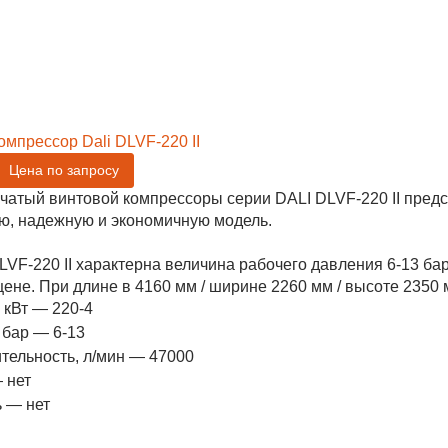
омпрессор Dali DLVF-220 II
Цена по запросу
чатый винтовой компрессоры серии DALI DLVF-220 II пред
ю, надежную и экономичную модель.
LVF-220 II характерна величина рабочего давления 6-13 б
ене. При длине в 4160 мм / ширине 2260 мм / высоте 2350 м
 кВт — 220-4
 бар — 6-13
тельность, л/мин — 47000
 нет
 — нет