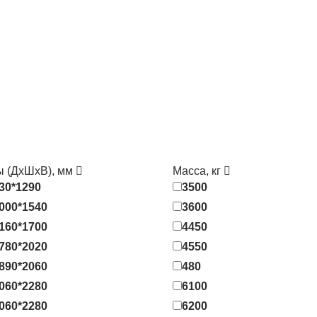
ы (ДхШхВ), мм
Масса, кг
30*1290
3500
000*1540
3600
160*1700
4450
780*2020
4550
890*2060
480
060*2280
6100
060*2280
6200