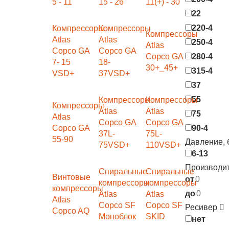
5 - 11
15 - 26
11(+) - 30
22
220-4
Компрессоры
Компрессоры
Компрессоры
Atlas
Atlas
250-4
Atlas
Copco GA
Copco GA
Copco GA
280-4
7- 15
18-
30+_45+
315-4
VSD+
37VSD+
37
55
Компрессоры
Компрессоры
Компрессоры
Atlas
Atlas
75
Atlas
Copco GA
Copco GA
Copco GA
90-4
37L-
75L-
55-90
Давление,
75VSD+
110VSD+
6-13
Производит
Спиральные
Спиральные
Винтовые
от
компрессоры
компрессоры
компрессоры
до
Atlas
Atlas
Atlas
Copco SF
Copco SF
Ресивер
Copco AQ
Моноблок
SKID
нет