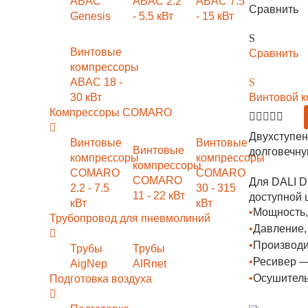
ABAC
ABAC 2.2
ABAC 7.5
Сравнить
Genesis
- 5.5 кВт
- 15 кВт
Винтовые
Сравнить
компрессоры
ABAC 18 -
30 кВт
Винтовой к
Компрессоры COMARO
Двухступен
Винтовые
Винтовые
Винтовые
долговечну
компрессоры
компрессоры
компрессоры
COMARO
COMARO
COMARO
Для DALI D
2.2 - 7.5
30 - 315
11 - 22 кВт
доступной ц
кВт
кВт
•
Мощность,
Трубопровод для пневмолиний
•
Давление,
•
Производи
Трубы
Трубы
•
Ресивер —
AigNep
AIRnet
•
Осушитель
Подготовка воздуха