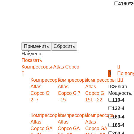
4160*2
Найдено:
Показать
Компрессоры Atlas Copco
По поп
Компрессоры
Компрессоры
Компрессоры
Atlas
Atlas
Atlas
Фильтр
Copco G
Copco G 7
Copco G
Мощность,
2- 7
- 15
15L - 22
110-4
132-4
Компрессоры
Компрессоры
Компрессоры
160-4
Atlas
Atlas
Atlas
185-4
Copco GA
Copco GA
Copco GA
200-4