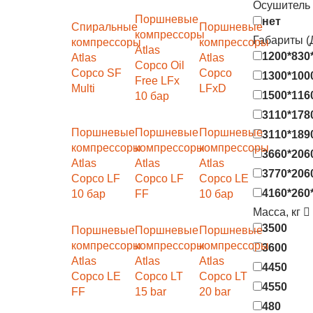
Осушитель
Поршневые
нет
Спиральные
Поршневые
компрессоры
Габариты 
компрессоры
компрессоры
Atlas
1200*830
Atlas
Atlas
Copco Oil
Copco SF
Copco
1300*100
Free LFx
Multi
LFxD
1500*116
10 бар
3110*178
Поршневые
Поршневые
Поршневые
3110*189
компрессоры
компрессоры
компрессоры
3660*206
Atlas
Atlas
Atlas
3770*206
Copco LF
Copco LF
Copco LE
4160*260
10 бар
FF
10 бар
Масса, кг
3500
Поршневые
Поршневые
Поршневые
компрессоры
компрессоры
компрессоры
3600
Atlas
Atlas
Atlas
4450
Copco LE
Copco LT
Copco LT
4550
FF
15 bar
20 bar
480