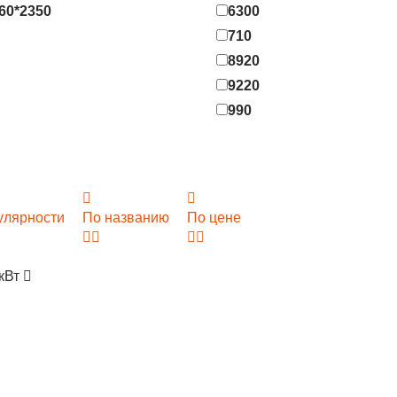
60*2350
6300
710
8920
9220
990
улярности
По названию
По цене
 кВт