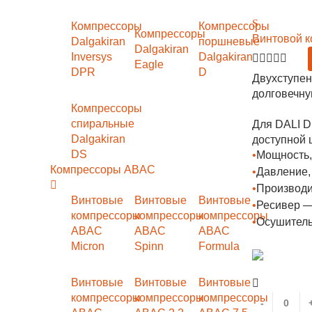
Компрессоры
Компрессоры
Компрессоры
Винтовой к
Dalgakiran
поршневые
Dalgakiran
Inversys
Dalgakiran
Eagle
DPR
D
Двухступен
долговечну
Компрессоры
спиральные
Для DALI D
Dalgakiran
доступной ц
DS
•
Мощность,
Компрессоры ABAC
•
Давление,
•
Производи
Винтовые
Винтовые
Винтовые
•
Ресивер —
компрессоры
компрессоры
компрессоры
•
Осушитель
ABAC
ABAC
ABAC
Micron
Spinn
Formula
Винтовые
Винтовые
Винтовые
компрессоры
компрессоры
компрессоры
-