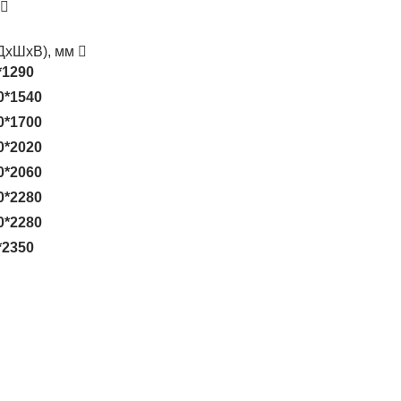
(ДхШхВ), мм
*1290
0*1540
0*1700
0*2020
0*2060
0*2280
0*2280
*2350