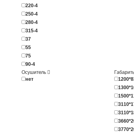
220-4
250-4
280-4
315-4
37
55
75
90-4
Осушитель
Габарит
нет
1200*8
1300*1
1500*1
3110*1
3110*1
3660*2
3770*2