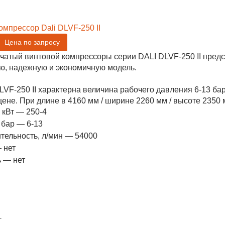
омпрессор Dali DLVF-250 II
Цена по запросу
чатый винтовой компрессоры серии DALI DLVF-250 II пред
ю, надежную и экономичную модель.
LVF-250 II характерна величина рабочего давления 6-13 б
ене. При длине в 4160 мм / ширине 2260 мм / высоте 2350 м
 кВт — 250-4
 бар — 6-13
тельность, л/мин — 54000
 нет
 — нет
+