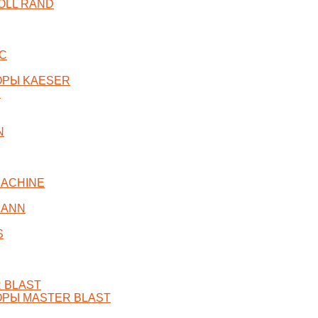
OLL RAND
C
ОРЫ KAESER
R
N
ACHINE
MANN
S
 BLAST
РЫ MASTER BLAST