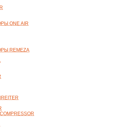
R
РЫ ONE AIR
ОРЫ REMEZA
A
R
NREITER
R
 COMPRESSOR
X