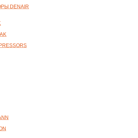
РЫ DENAIR
K
AK
MPRESSORS
ANN
ON