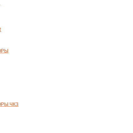
X
R
ОРЫ
РЫ ЧКЗ