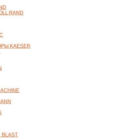
ND
OLL RAND
C
ОРЫ KAESER
R
N
ACHINE
MANN
S
 BLAST