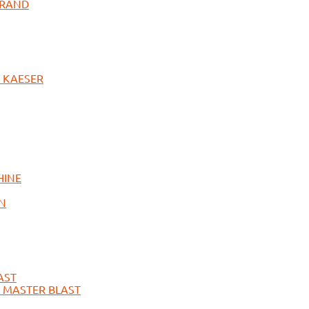
 RAND
 KAESER
HINE
N
AST
MASTER BLAST