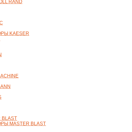
OLL RAND
C
ОРЫ KAESER
R
N
ACHINE
MANN
S
 BLAST
РЫ MASTER BLAST