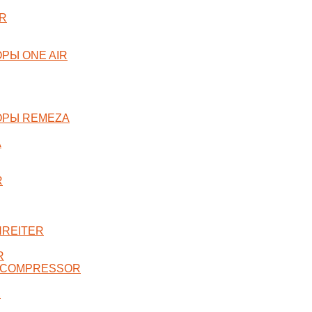
R
РЫ ONE AIR
ОРЫ REMEZA
A
R
NREITER
R
 COMPRESSOR
X