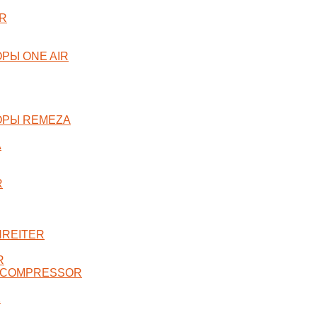
R
РЫ ONE AIR
ОРЫ REMEZA
A
R
NREITER
R
 COMPRESSOR
X