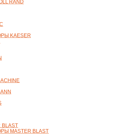
OLL RAND
C
ОРЫ KAESER
R
N
ACHINE
MANN
S
 BLAST
РЫ MASTER BLAST